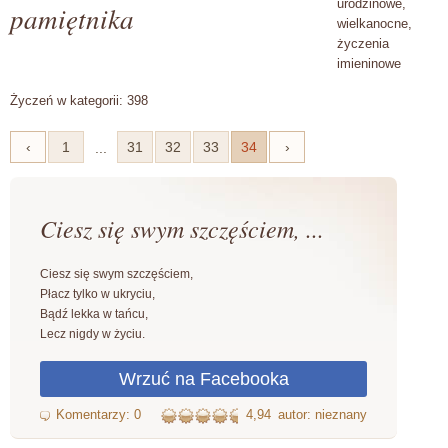
urodzinowe,
pamiętnika
wielkanocne,
życzenia
imieninowe
Życzeń w kategorii: 398
‹
1
31
32
33
34
›
...
Ciesz się swym szczęściem, ...
Ciesz się swym szczęściem,
Płacz tylko w ukryciu,
Bądź lekka w tańcu,
Lecz nigdy w życiu.
4,94
autor: nieznany