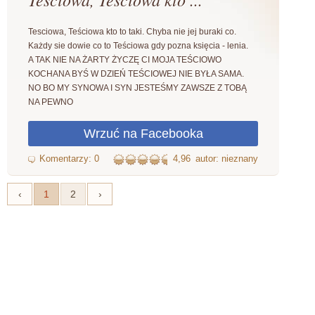
Tesciowa, Teściowa kto to taki. Chyba nie jej buraki co.
Każdy sie dowie co to Teściowa gdy pozna księcia - lenia.
A TAK NIE NA ŻARTY ŻYCZĘ CI MOJA TEŚCIOWO
KOCHANA BYŚ W DZIEŃ TEŚCIOWEJ NIE BYŁA SAMA.
NO BO MY SYNOWA I SYN JESTEŚMY ZAWSZE Z TOBĄ
NA PEWNO
4,96
autor: nieznany
‹
1
2
›