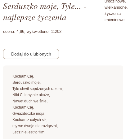
urodzinowe,
Serduszko moje, Tyle... -
wielkanocne,
najlepsze życzenia
życzenia
imieninowe
ocena:
4,86,
wyświetlono:
11202
Kocham Cię,
Serduszko moje,
Tyle chwil spędzonych razem,
Nikt Ci inny nie okaże,
Nawet duch we śnie,
Kocham Cię,
Gwiazdeczko moja,
Kocham z całych sił,
my we dwoje nie rozłączni,
Lecz nie jest to film.