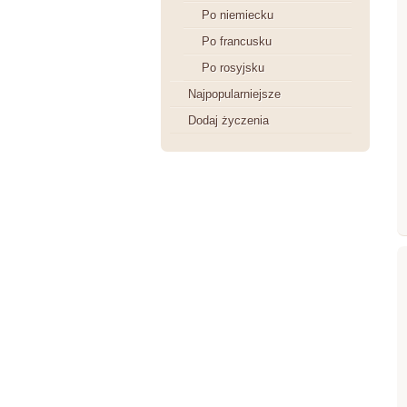
Po niemiecku
Po francusku
Po rosyjsku
Najpopularniejsze
Dodaj życzenia