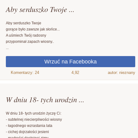
Aby serduszko Twoje ...
Aby serduszko Twoje
gorące było zawsze jak słońce...
A uśmiech Twój radosny
przypominał zapach wiosny..
...
4,92
autor: nieznany
W dniu 18- tych urodzin ...
W dniu 18- tych urodzin życzę Ci:
- subtelnej niecierpliwości wiosny
- łagodnego wzrastania lata
- cichej dojrzałości jesieni