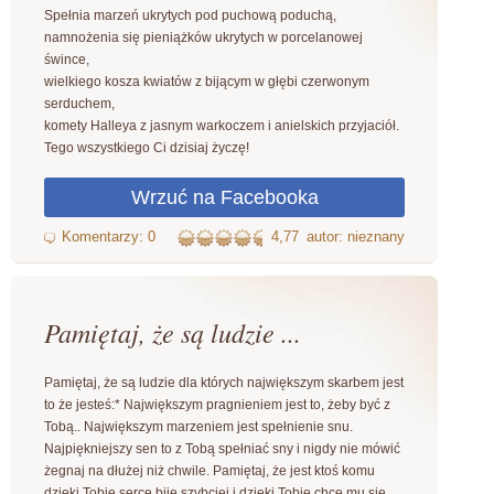
Spełnia marzeń ukrytych pod puchową poduchą,
namnożenia się pieniążków ukrytych w porcelanowej
śwince,
wielkiego kosza kwiatów z bijącym w głębi czerwonym
serduchem,
komety Halleya z jasnym warkoczem i anielskich przyjaciół.
Tego wszystkiego Ci dzisiaj życzę!
4,77
autor: nieznany
Pamiętaj, że są ludzie ...
Pamiętaj, że są ludzie dla których największym skarbem jest
to że jesteś:* Największym pragnieniem jest to, żeby być z
Tobą.. Największym marzeniem jest spełnienie snu.
Najpiękniejszy sen to z Tobą spełniać sny i nigdy nie mówić
żegnaj na dłużej niż chwile. Pamiętaj, że jest ktoś komu
dzięki Tobie serce bije szybciej i dzięki Tobie chce mu się