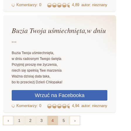
4,89
autor: nieznany
Buzia Twoja uśmiechnięta,w dniu
...
Buzia Twoja uśmiechnięta,
w dniu radosnym Twego święta
Przyjmij proszę me życzenia,
niech się spełnią Twe marzenia
Ważna dzisiaj data taka,
bo to przecieżj Dzień Chłopaka!
4,94
autor: nieznany
‹
1
2
3
4
5
›