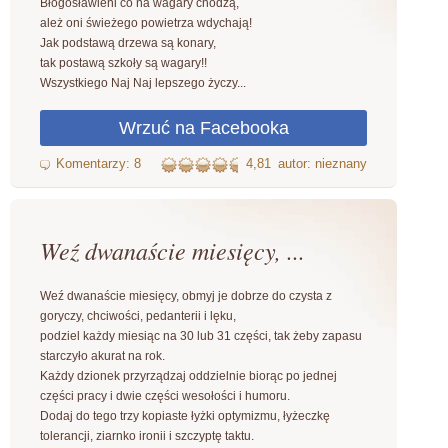
Błogosławieni co na wagary chodzą,
ależ oni świeżego powietrza wdychają!
Jak podstawą drzewa są konary,
tak postawą szkoły są wagary!!
Wszystkiego Naj Naj lepszego życzy...
4,81
autor: nieznany
Weź dwanaście miesięcy, ...
Weź dwanaście miesięcy, obmyj je dobrze do czysta z
goryczy, chciwości, pedanterii i lęku,
podziel każdy miesiąc na 30 lub 31 części, tak żeby zapasu
starczyło akurat na rok.
Każdy dzionek przyrządzaj oddzielnie biorąc po jednej
części pracy i dwie części wesołości i humoru.
Dodaj do tego trzy kopiaste łyżki optymizmu, łyżeczkę
tolerancji, ziarnko ironii i szczyptę taktu.