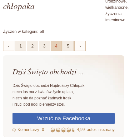
urodzinowe,
chłopaka
wielkanocne,
życzenia
imieninowe
Życzeń w kategorii: 58
‹
1
2
3
4
5
›
Dziś Święto obchodzi ...
Dziś Święto obchodzi Najdroższy Chłopak,
niech los mu z kwiatów życie uplata,
niech nie da poznać żadnych trosk
i rzuci pod nogi pieniędzy stos.
4,99
autor: nieznany