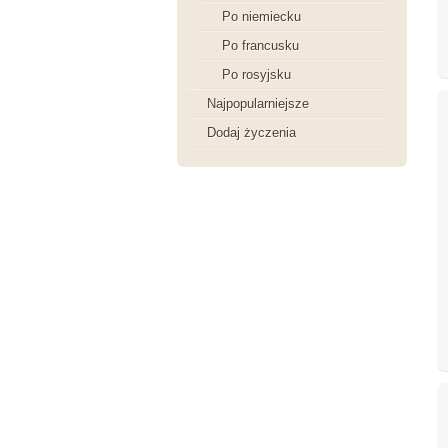
Po niemiecku
Po francusku
Po rosyjsku
Najpopularniejsze
Dodaj życzenia