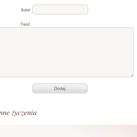
Autor
Treść
nne życzenia