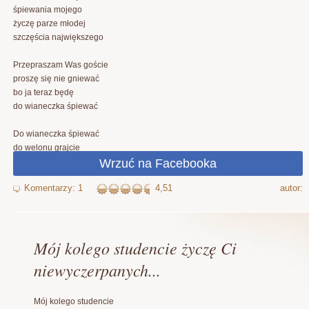
śpiewania mojego
życzę parze młodej
szczęścia największego
Przepraszam Was goście
proszę się nie gniewać
bo ja teraz będę
do wianeczka śpiewać
Do wianeczka śpiewać
do welonu grajcie
4,51
autor:
Mój kolego studencie życzę Ci
niewyczerpanych...
Mój kolego studencie