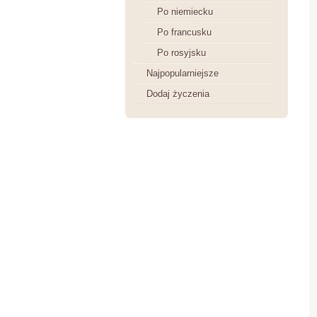
Po niemiecku
Po francusku
Po rosyjsku
Najpopularniejsze
Dodaj życzenia