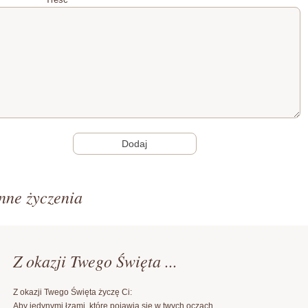
nne życzenia
Z okazji Twego Święta ...
Z okazji Twego Święta życzę Ci:
Aby jedynymi łzami, które pojawią się w twych oczach