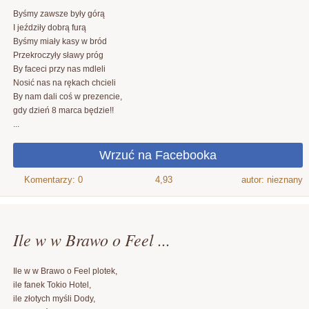
Byśmy zawsze były górą
I jeździły dobrą furą
Byśmy miały kasy w bród
Przekroczyły sławy próg
By faceci przy nas mdleli
Nosić nas na rękach chcieli
By nam dali coś w prezencie,
gdy dzień 8 marca będzie!!
...
4,93
autor: nieznany
Ile w w Brawo o Feel ...
Ile w w Brawo o Feel plotek,
ile fanek Tokio Hotel,
ile złotych myśli Dody,