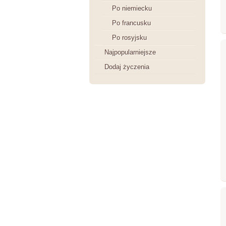
Po niemiecku
Po francusku
Po rosyjsku
Najpopularniejsze
Dodaj życzenia