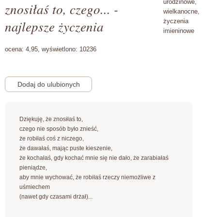
urodzinowe,
znosiłaś to, czego... -
wielkanocne,
najlepsze życzenia
życzenia
imieninowe
ocena:
4,95,
wyświetlono:
10236
Dziękuję, że znosiłaś to,
czego nie sposób było znieść,
że robiłaś coś z niczego,
że dawałaś, mając puste kieszenie,
że kochałaś, gdy kochać mnie się nie dało, że zarabiałaś
pieniądze,
aby mnie wychować, że robiłaś rzeczy niemożliwe z
uśmiechem
(nawet gdy czasami drżał)...