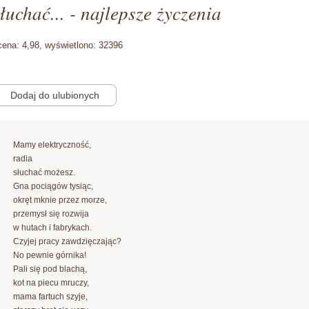
łuchać... - najlepsze życzenia
cena:
4,98,
wyświetlono:
32396
Mamy elektryczność,
radia
słuchać możesz.
Gna pociągów tysiąc,
okręt mknie przez morze,
przemysł się rozwija
w hutach i fabrykach.
Czyjej pracy zawdzięczając?
No pewnie górnika!
Pali się pod blachą,
kot na piecu mruczy,
mama fartuch szyje,