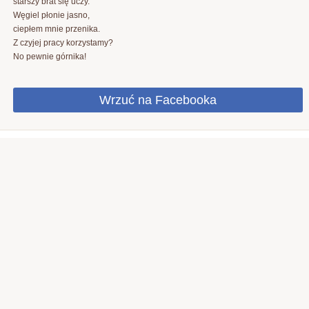
starszy brat się uczy.
Węgiel płonie jasno,
ciepłem mnie przenika.
Z czyjej pracy korzystamy?
No pewnie górnika!