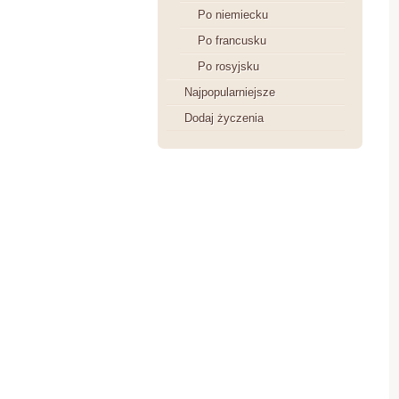
Po niemiecku
Po francusku
Po rosyjsku
Najpopularniejsze
Dodaj życzenia