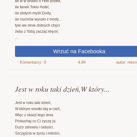
Ile w w Brawo o Feel plotek,
ile fanek Tokio Hotel,
ile złotych myśli Dody,
ile ciuchów wyszło z mody...
tyle we mnie dobrych chęci
żeby z Tobą zacząć kręcić.
...
4,84
autor: niez
Jest w roku taki dzień,W który...
Jest w roku taki dzień,
W którym smutki idą w cień,
Więc z okazji tego dnia
Posłuchaj co Ci życzę ja:
Dużo zdrowia i radości,
Szczęścia w życiu i miłości,