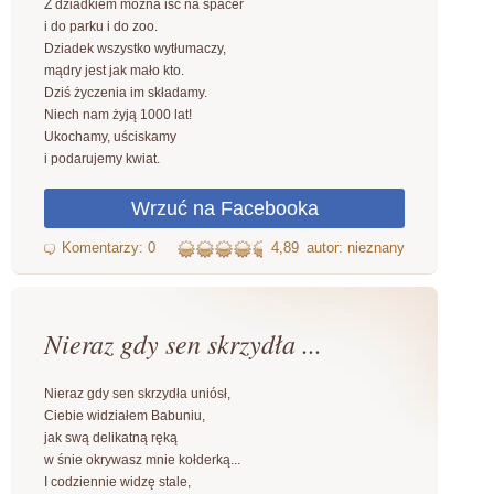
Z dziadkiem można iść na spacer
i do parku i do zoo.
Dziadek wszystko wytłumaczy,
mądry jest jak mało kto.
Dziś życzenia im składamy.
Niech nam żyją 1000 lat!
Ukochamy, uściskamy
i podarujemy kwiat.
4,89
autor: nieznany
Nieraz gdy sen skrzydła ...
Nieraz gdy sen skrzydła uniósł,
Ciebie widziałem Babuniu,
jak swą delikatną ręką
w śnie okrywasz mnie kołderką...
I codziennie widzę stale,