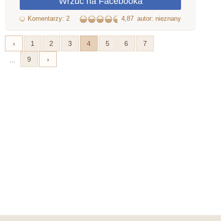
4,87
autor: nieznany
‹
1
2
3
4
5
6
7
9
›
...