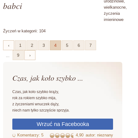
urodzinowe,
babci
wielkanocne,
życzenia
imieninowe
Życzeń w kategorii: 104
‹
1
2
3
4
5
6
7
9
›
...
Czas, jak koło szybko ...
Czas, jak koło szybko krąży,
rok za rokiem szybko mija,
z życzeniami wnuczek dąży,
niech nam tylko szczęście sprzyja.
4,90
autor: nieznany