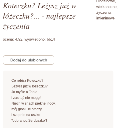
urodzinowe,
Koteczku? Leżysz już w
wielkanocne,
łóżeczku?... - najlepsze
życzenia
imieninowe
życzenia
ocena:
4,92,
wyświetlono:
6614
Co robisz Koteczku?
Leżysz już w łóżeczku?
Ja myślę o Tobie
i zasnąć nie mogę!
Niech w snach pięknej nocy,
mój głos Cie otoczy
i szepnie na uszko
"dobranoc Serduszko"!