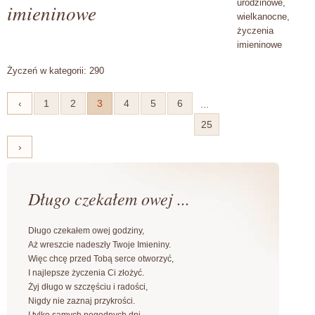
urodzinowe,
imieninowe
wielkanocne,
życzenia
imieninowe
Życzeń w kategorii: 290
‹
1
2
3
4
5
6
...
25
›
Długo czekałem owej ...
Długo czekałem owej godziny,
Aż wreszcie nadeszły Twoje Imieniny.
Więc chcę przed Tobą serce otworzyć,
I najlepsze życzenia Ci złożyć.
Żyj długo w szczęściu i radości,
Nigdy nie zaznaj przykrości.