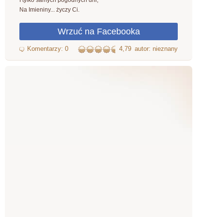
I tylko samych pogodnych dni,
Na Imieniny... życzy Ci.
4,79
autor: nieznany