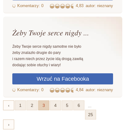
4,83
autor: nieznany
Żeby Twoje serce nigdy ...
Żeby Twoje serce nigdy samotne nie było
żeby znalazło drugie do pary
i razem niech przez życie idą drogą zawiłą
dodając sobie otuchy i wiary!
4,84
autor: nieznany
‹
1
2
3
4
5
6
...
25
›