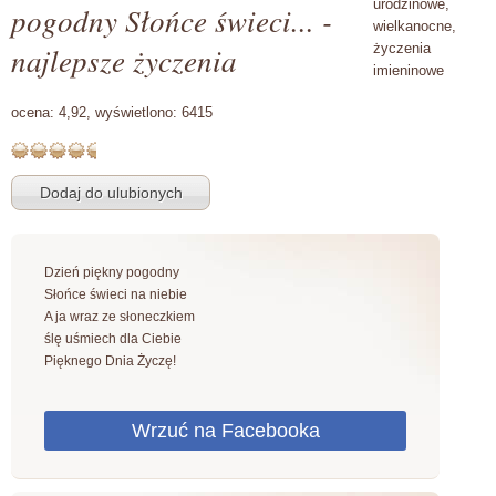
urodzinowe,
pogodny Słońce świeci... -
wielkanocne,
najlepsze życzenia
życzenia
imieninowe
ocena:
4,92,
wyświetlono:
6415
Dzień piękny pogodny
Słońce świeci na niebie
A ja wraz ze słoneczkiem
ślę uśmiech dla Ciebie
Pięknego Dnia Życzę!