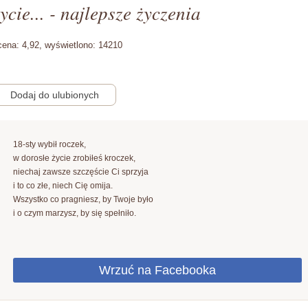
ycie... - najlepsze życzenia
cena:
4,92,
wyświetlono:
14210
18-sty wybił roczek,
w dorosłe życie zrobiłeś kroczek,
niechaj zawsze szczęście Ci sprzyja
i to co złe, niech Cię omija.
Wszystko co pragniesz, by Twoje było
i o czym marzysz, by się spełniło.