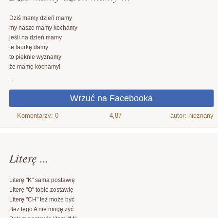
Dziś mamy dzień mamy
my nasze mamy kochamy
jeśli na dzień mamy
te laurkę damy
to pięknie wyznamy
że mamę kochamy!
...
4,87
autor: nieznany
Literę ...
Literę "K" sama postawię
Literę "O" tobie zostawię
Literę "CH" też może być
Bez tego A nie mogę żyć