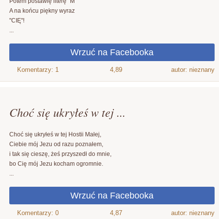
Potem postawię literę "M"
A na końcu piękny wyraz
"CIĘ"!
...
4,89
autor: nieznany
Choć się ukryłeś w tej ...
Choć się ukryłeś w tej Hostii Małej,
Ciebie mój Jezu od razu poznałem,
i tak się cieszę, żeś przyszedł do mnie,
bo Cię mój Jezu kocham ogromnie.
...
4,87
autor: nieznany