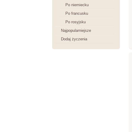
Po niemiecku
Po francusku
Po rosyjsku
Najpopularniejsze
Dodaj życzenia