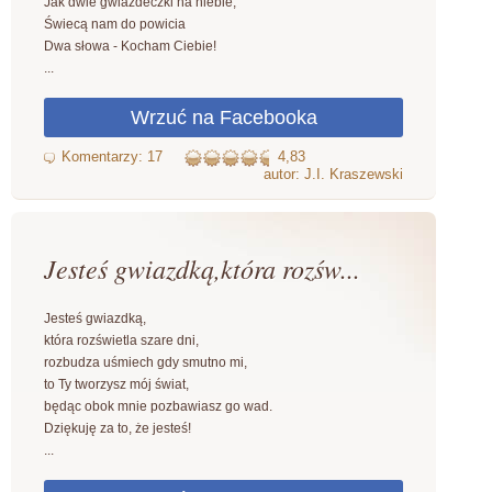
Jak dwie gwiazdeczki na niebie,
Świecą nam do powicia
Dwa słowa - Kocham Ciebie!
...
4,83
autor: J.I. Kraszewski
Jesteś gwiazdką,która rozśw...
Jesteś gwiazdką,
która rozświetla szare dni,
rozbudza uśmiech gdy smutno mi,
to Ty tworzysz mój świat,
będąc obok mnie pozbawiasz go wad.
Dziękuję za to, że jesteś!
...