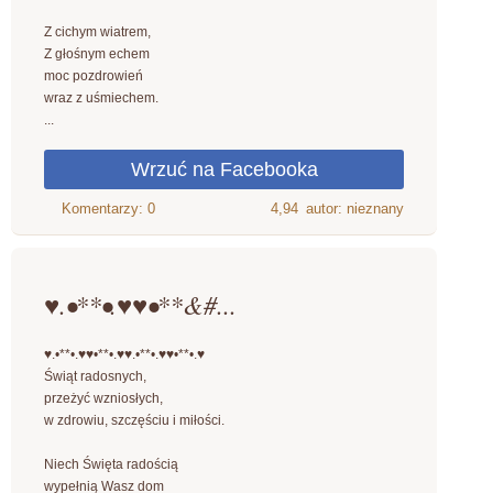
Z cichym wiatrem,
Z głośnym echem
moc pozdrowień
wraz z uśmiechem.
...
4,94
autor: nieznany
♥.•**•.♥♥•**&#...
♥.•**•.♥♥•**•.♥♥.•**•.♥♥•**•.♥
Świąt radosnych,
przeżyć wzniosłych,
w zdrowiu, szczęściu i miłości.
Niech Święta radością
wypełnią Wasz dom