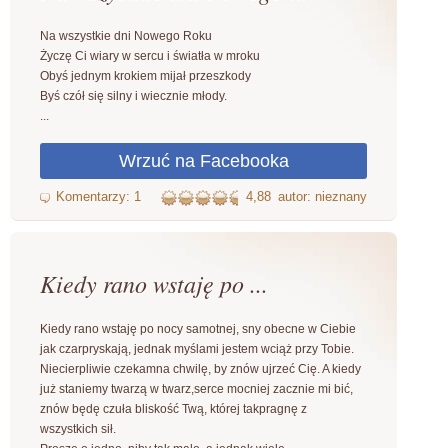
Na wszystkie dni Nowego Roku
Życzę Ci wiary w sercu i światła w mroku
Obyś jednym krokiem mijał przeszkody
Byś czół się silny i wiecznie młody.
...
4,88
autor: nieznany
Kiedy rano wstaję po ...
Kiedy rano wstaję po nocy samotnej, sny obecne w Ciebie
jak czarpryskają, jednak myślami jestem wciąż przy Tobie.
Niecierpliwie czekamna chwilę, by znów ujrzeć Cię. A kiedy
już staniemy twarzą w twarz,serce mocniej zacznie mi bić,
znów będę czuła bliskość Twą, której takpragnę z
wszystkich sił.