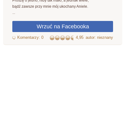
Proszę o jedno, niby tak mało, a jednak wiele,
bądź zawsze przy mnie mój ukochany Aniele.
...
4,95
autor: nieznany