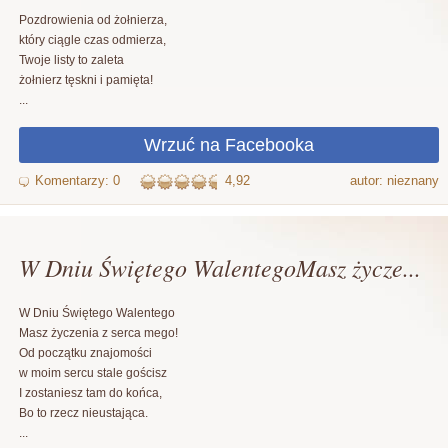
Pozdrowienia od żołnierza,
który ciągle czas odmierza,
Twoje listy to zaleta
żołnierz tęskni i pamięta!
...
4,92
autor: nieznany
W Dniu Świętego WalentegoMasz życze...
W Dniu Świętego Walentego
Masz życzenia z serca mego!
Od początku znajomości
w moim sercu stale gościsz
I zostaniesz tam do końca,
Bo to rzecz nieustająca.
...