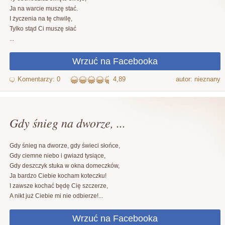
Ja na warcie muszę stać.
I życzenia na tę chwilę,
Tylko stąd Ci muszę słać
...
4,89
autor: nieznany
Gdy śnieg na dworze, ...
Gdy śnieg na dworze, gdy świeci słońce,
Gdy ciemne niebo i gwiazd tysiące,
Gdy deszczyk stuka w okna domeczków,
Ja bardzo Ciebie kocham koteczku!
I zawsze kochać będę Cię szczerze,
A nikt już Ciebie mi nie odbierze!...