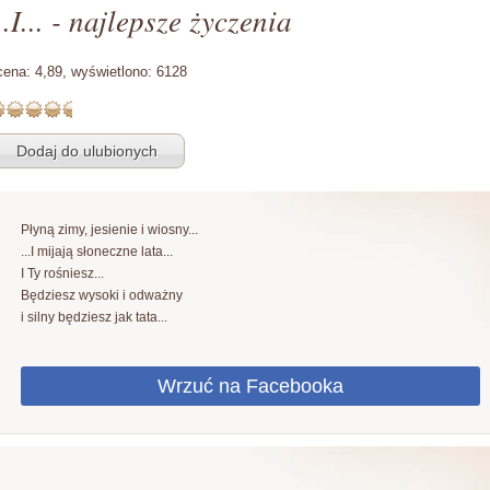
..I... - najlepsze życzenia
cena:
4,89,
wyświetlono:
6128
Płyną zimy, jesienie i wiosny...
...I mijają słoneczne lata...
I Ty rośniesz...
Będziesz wysoki i odważny
i silny będziesz jak tata...