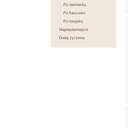
Po niemiecku
Po francusku
Po rosyjsku
Najpopularniejsze
Dodaj życzenia