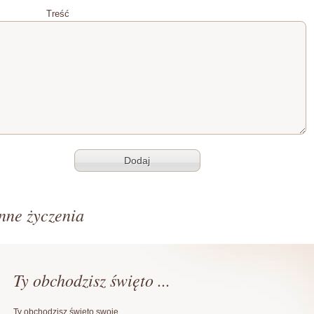
Treść
nne życzenia
Ty obchodzisz święto ...
Ty obchodzisz święto swoje,