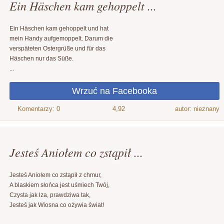
Ein Häschen kam gehoppelt ...
Ein Häschen kam gehoppelt und hat
mein Handy aufgemoppelt. Darum die
verspäteten Ostergrüße und für das
Häschen nur das Süße.
...
4,92
autor: nieznany
Jesteś Aniołem co zstąpił ...
Jesteś Aniołem co zstąpił z chmur,
A blaskiem słońca jest uśmiech Twój,
Czysta jak łza, prawdziwa tak,
Jesteś jak Wiosna co ożywia świat!