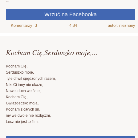
...
4,84
autor: nieznany
Kocham Cię,Serduszko moje,...
Kocham Cię,
Serduszko moje,
Tyle chwil spędzonych razem,
Nikt Ci inny nie okaże,
Nawet duch we śnie,
Kocham Cię,
Gwiazdeczko moja,
Kocham z całych sił,
my we dwoje nie rozłączni,
Lecz nie jest to film.
...