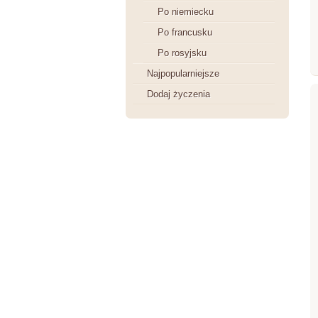
Po niemiecku
Po francusku
Po rosyjsku
Najpopularniejsze
Dodaj życzenia