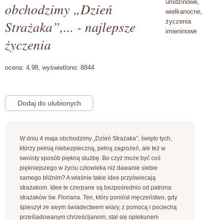
urodzinowe,
obchodzimy „Dzień
wielkanocne,
Strażaka”,... - najlepsze
życzenia
imieninowe
życzenia
ocena:
4,98,
wyświetlono:
8844
W dniu 4 maja obchodzimy „Dzień Strażaka”, święto tych,
którzy pełnią niebezpieczną, pełną zagrożeń, ale też w
swoisty sposób piękną służbę. Bo czyż może być coś
piękniejszego w życiu człowieka niż dawanie siebie
samego bliźnim? A właśnie takie idee przyświecają
strażakom. Idee te czerpane są bezpośrednio od patrona
strażaków św. Floriana. Ten, który poniósł męczeństwo, gdy
śpieszył ze swym świadectwem wiary, z pomocą i pociechą
prześladowanym chrześcijanom, stał się opiekunem