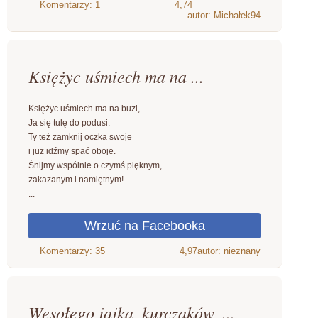
4,74
autor: Michałek94
Księżyc uśmiech ma na ...
Księżyc uśmiech ma na buzi,
Ja się tulę do podusi.
Ty też zamknij oczka swoje
i już idźmy spać oboje.
Śnijmy wspólnie o czymś pięknym,
zakazanym i namiętnym!
...
4,97
autor: nieznany
Wesołego jajka, kurczaków, ...