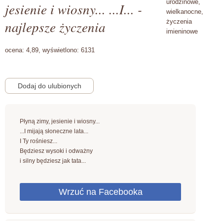
urodzinowe,
jesienie i wiosny... ...I... -
wielkanocne,
najlepsze życzenia
życzenia
imieninowe
ocena:
4,89,
wyświetlono:
6131
Płyną zimy, jesienie i wiosny...
...I mijają słoneczne lata...
I Ty rośniesz...
Będziesz wysoki i odważny
i silny będziesz jak tata...