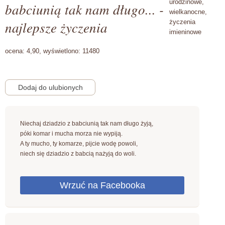
urodzinowe,
babciunią tak nam długo... -
wielkanocne,
najlepsze życzenia
życzenia
imieninowe
ocena:
4,90,
wyświetlono:
11480
Niechaj dziadzio z babciunią tak nam długo żyją,
póki komar i mucha morza nie wypiją.
A ty mucho, ty komarze, pijcie wodę powoli,
niech się dziadzio z babcią nażyją do woli.