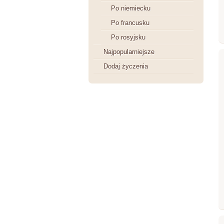
Po niemiecku
Po francusku
Po rosyjsku
Najpopularniejsze
Dodaj życzenia