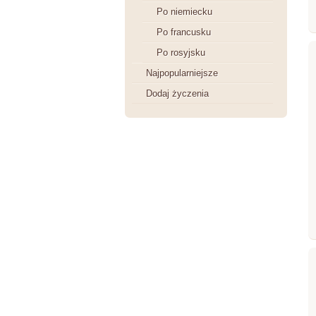
Po niemiecku
Po francusku
Po rosyjsku
Najpopularniejsze
Dodaj życzenia