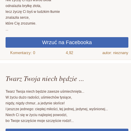
Nie życzę Ci byś wśród błota
odnalazła bryłkę złota,
lecz życzę Ci byś w ludzkim tłumie
znalazła serce,
które Cię zrozumie.
...
4,92
autor: nieznany
Twarz Twoja niech będzie ...
Twarz Twoja niech będzie zawsze uśmiechnięta...
W życiu dużo radości, uśmiechów tysiące,
nigdy, nigdy chmur...a jedynie słońce!
I jeszcze jednego: ciepłej miłości, tej jednej, jedynej, wyśnionej...
Niech Ci się w życiu najlepiej powodzi,
bo Twoje szczęście moje szczęście rodzi!...