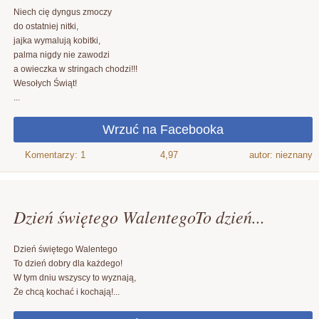
Niech cię dyngus zmoczy
do ostatniej nitki,
jajka wymalują kobitki,
palma nigdy nie zawodzi
a owieczka w stringach chodzi!!!
Wesołych Świąt!
...
4,97
autor: nieznany
Dzień świętego WalentegoTo dzień...
Dzień świętego Walentego
To dzień dobry dla każdego!
W tym dniu wszyscy to wyznają,
Że chcą kochać i kochają!...