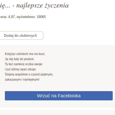
ię... - najlepsze życzenia
cena:
4,97,
wyświetlono:
19065
Księżyc uśmiech ma na buzi,
Ja się tulę do podusi.
Ty też zamknij oczka swoje
i już idźmy spać oboje.
Śnijmy wspólnie o czymś pięknym,
zakazanym i namiętnym!