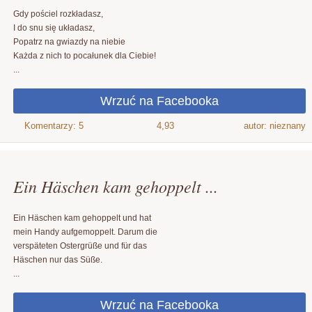
Gdy pościel rozkładasz,
I do snu się układasz,
Popatrz na gwiazdy na niebie
Każda z nich to pocałunek dla Ciebie!
...
4,93
autor: nieznany
Ein Häschen kam gehoppelt ...
Ein Häschen kam gehoppelt und hat
mein Handy aufgemoppelt. Darum die
verspäteten Ostergrüße und für das
Häschen nur das Süße.
...