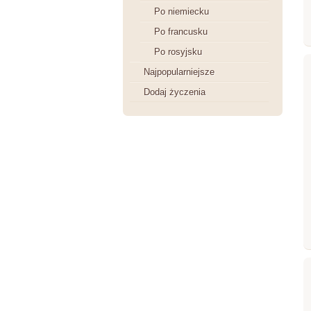
Po niemiecku
Po francusku
Po rosyjsku
Najpopularniejsze
Dodaj życzenia