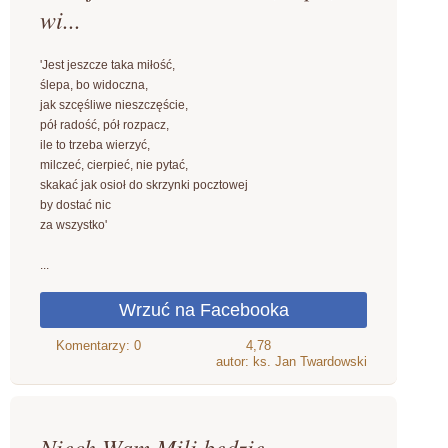
wi...
'Jest jeszcze taka miłość,
ślepa, bo widoczna,
jak szcęśliwe nieszczęście,
pół radość, pół rozpacz,
ile to trzeba wierzyć,
milczeć, cierpieć, nie pytać,
skakać jak osioł do skrzynki pocztowej
by dostać nic
za wszystko'
...
4,78
autor: ks. Jan Twardowski
Niech Wam Mili będzie ...