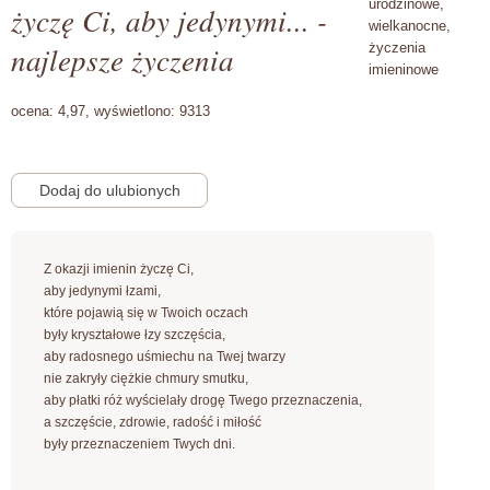
urodzinowe,
życzę Ci, aby jedynymi... -
wielkanocne,
najlepsze życzenia
życzenia
imieninowe
ocena:
4,97,
wyświetlono:
9313
Z okazji imienin życzę Ci,
aby jedynymi łzami,
które pojawią się w Twoich oczach
były kryształowe łzy szczęścia,
aby radosnego uśmiechu na Twej twarzy
nie zakryły ciężkie chmury smutku,
aby płatki róż wyścielały drogę Twego przeznaczenia,
a szczęście, zdrowie, radość i miłość
były przeznaczeniem Twych dni.