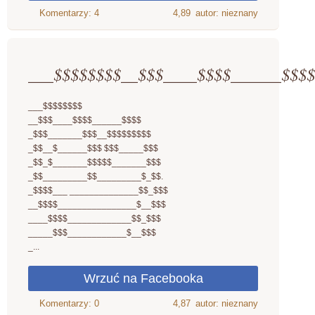
4,89
autor: nieznany
___$$$$$$$$__$$$____$$$$______$$$$
___$$$$$$$$
__$$$____$$$$______$$$$
_$$$_______$$$__$$$$$$$$$
_$$__$______$$$ $$$_____$$$
_$$_$_______$$$$$_______$$$
_$$_________$$_________$_$$.
_$$$$___ ______________$$_$$$
__$$$$________________$__$$$
____$$$$_____________$$_$$$
_____$$$____________$__$$$
_...
4,87
autor: nieznany