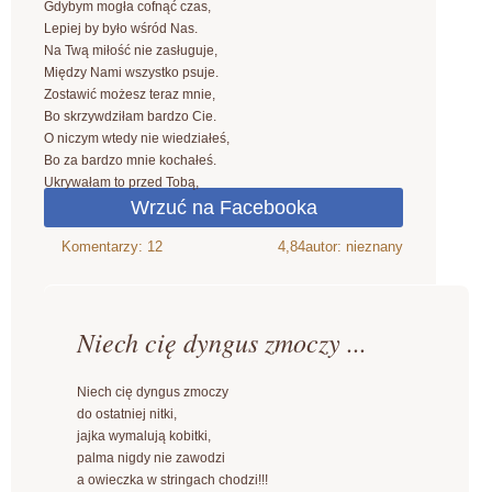
Gdybym mogła cofnąć czas,
Lepiej by było wśród Nas.
Na Twą miłość nie zasługuje,
Między Nami wszystko psuje.
Zostawić możesz teraz mnie,
Bo skrzywdziłam bardzo Cie.
O niczym wtedy nie wiedziałeś,
Bo za bardzo mnie kochałeś.
Ukrywałam to przed Tobą,
4,84
autor: nieznany
Niech cię dyngus zmoczy ...
Niech cię dyngus zmoczy
do ostatniej nitki,
jajka wymalują kobitki,
palma nigdy nie zawodzi
a owieczka w stringach chodzi!!!