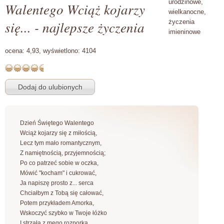
urodzinowe,
Walentego Wciąż kojarzy
wielkanocne,
się... - najlepsze życzenia
życzenia
imieninowe
ocena:
4,93,
wyświetlono:
4104
Dzień Świętego Walentego
Wciąż kojarzy się z miłością,
Lecz tym mało romantycznym,
Z namiętnością, przyjemnością;
Po co patrzeć sobie w oczka,
Mówić "kocham" i cukrować,
Ja napiszę prosto z... serca
Chciałbym z Tobą się całować,
Potem przykładem Amorka,
Wskoczyć szybko w Twoje łóżko
I strzałą z mego rozporka