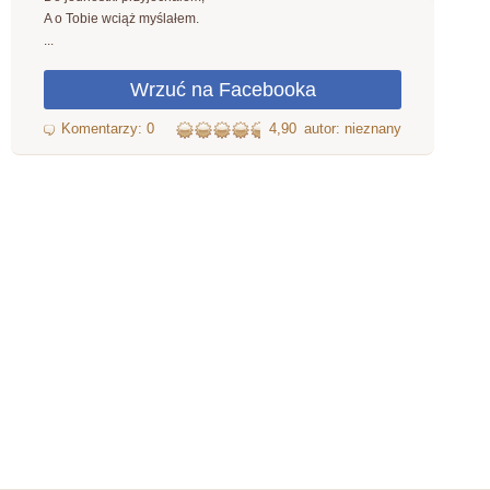
A o Tobie wciąż myślałem.
...
4,90
autor: nieznany