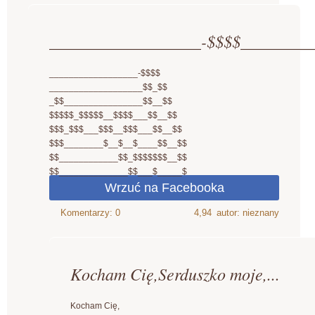
__________________-$$$$_________
__________________-$$$$
___________________$$_$$
_$$________________$$__$$
$$$$$_$$$$$__$$$$___$$__$$
$$$_$$$___$$$__$$$___$$__$$
$$$________$__$__$____$$__$$
$$____________$$_$$$$$$$__$$
$$______________$$___$_____$
4,94
autor: nieznany
Kocham Cię,Serduszko moje,...
Kocham Cię,