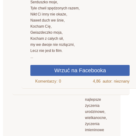
Serduszko moje,
Tyle chwil spędzonych razem,
Nikt Ci inny nie okaże,
Nawet duch we śnie,
Kocham Cię,
Gwiazdeczko moja,
Kocham z całych sił,
my we dwoje nie rozłączni,
Lecz nie jest to film.
...
4,86
autor: nieznany
najlepsze
życzenia
urodzinowe,
wielkanocne,
życzenia
imieninowe