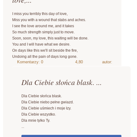
I miss you terribly this day of love,
Miss you with a wound that stabs and aches.
I see the love around me, and it takes
So much strength simply just to move.
Soon, soon, my love, this waiting will be done.
You and I will have what we desire.
On days like this we'll sit beside the fire,
Undoing all the pain of days long gone.
4,80
autor:
Dla Ciebie słońca blask. ...
Dla Ciebie słońca blask.
Dla Ciebie niebo pełne gwiazd.
Dla Ciebie uśmiech i moje łzy.
Dla Ciebie wszystko.
Dla mnie tylko Ty.
...